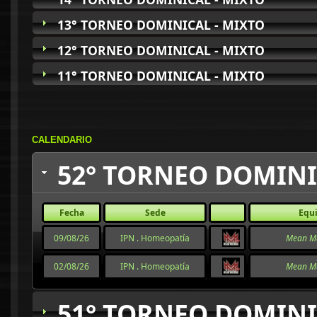
13° TORNEO DOMINICAL - MIXTO
12° TORNEO DOMINICAL - MIXTO
11° TORNEO DOMINICAL - MIXTO
CALENDARIO
52° TORNEO DOMINI
Fecha
Sede
Equ
09/08/26
IPN . Homeopatía
Mean M
02/08/26
IPN . Homeopatía
Mean M
51° TORNEO DOMINI