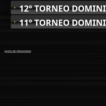
12° TORNEO DOMINI
11° TORNEO DOMINI
AVISO DE PRIVACIDAD