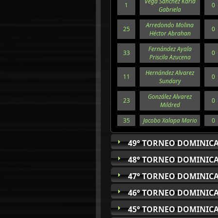
Vega Sanchez Karla
1
0
Gabriela
Arredondo Molina
25
0
Héctor Abrahan
Fernández Ayala
33
0
Priscila Azucena
Hernández Alvarez
11
0
Sundary
González Alvarez
23
0
Mildred
35
Jacobo Xalapa Mario
0
49° TORNEO DOMINICA
48° TORNEO DOMINICA
47° TORNEO DOMINICA
46° TORNEO DOMINICA
45° TORNEO DOMINICA