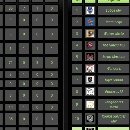
35
7
1
0
1
Lobos Mix
9
0
0
0
2
Team Lego
3
Wolves Mixto
0
0
0
0
4
The Niners Mix
1
1
1
1
5
Mean Machine
71
0
3
0
6
Warriors.
9
1
0
0
7
Tiger Squad
0
0
0
0
8
Panteras M
6
0
0
0
Vengadores
9
Mixto
14
1
0
0
Koalas Salvajes
10
35
0
0
0
Mix