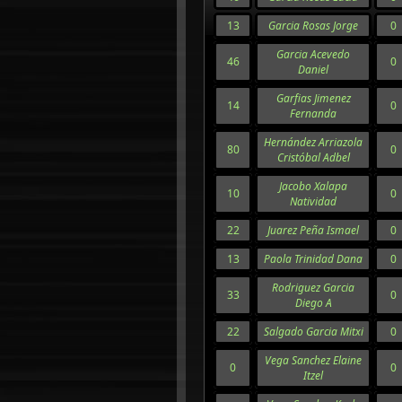
13
Garcia Rosas Jorge
0
Garcia Acevedo
46
0
Daniel
Garfias Jimenez
14
0
Fernanda
Hernández Arriazola
80
0
Cristóbal Adbel
Jacobo Xalapa
10
0
Natividad
22
Juarez Peña Ismael
0
13
Paola Trinidad Dana
0
Rodriguez Garcia
33
0
Diego A
22
Salgado Garcia Mitxi
0
Vega Sanchez Elaine
0
0
Itzel