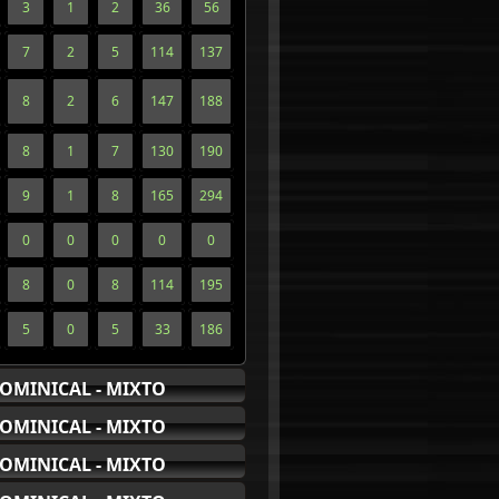
3
1
2
36
56
7
2
5
114
137
8
2
6
147
188
8
1
7
130
190
9
1
8
165
294
0
0
0
0
0
8
0
8
114
195
5
0
5
33
186
OMINICAL - MIXTO
OMINICAL - MIXTO
OMINICAL - MIXTO