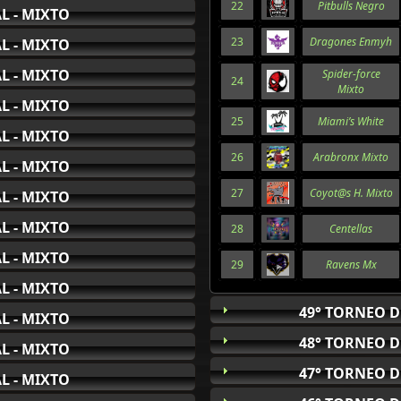
22
Pitbulls Negro
L - MIXTO
23
Dragones Enmyh
L - MIXTO
L - MIXTO
Spider-force
24
Mixto
L - MIXTO
25
Miami’s White
L - MIXTO
26
Arabronx Mixto
L - MIXTO
27
Coyot@s H. Mixto
L - MIXTO
L - MIXTO
28
Centellas
L - MIXTO
29
Ravens Mx
L - MIXTO
49° TORNEO D
L - MIXTO
48° TORNEO D
L - MIXTO
47° TORNEO D
L - MIXTO