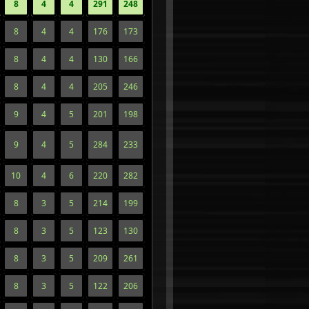
8
4
4
291
248
8
4
4
176
173
8
4
4
130
166
8
4
4
205
246
9
4
5
201
198
9
4
5
284
233
10
4
6
220
282
8
3
5
214
199
8
3
5
123
130
8
3
5
209
261
8
3
5
122
206