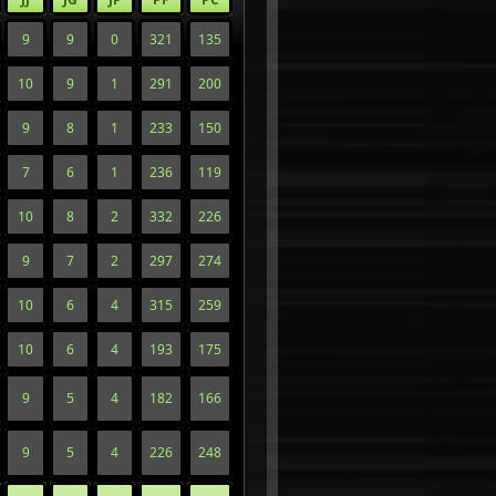
9
9
0
321
135
10
9
1
291
200
9
8
1
233
150
7
6
1
236
119
10
8
2
332
226
9
7
2
297
274
10
6
4
315
259
10
6
4
193
175
9
5
4
182
166
9
5
4
226
248