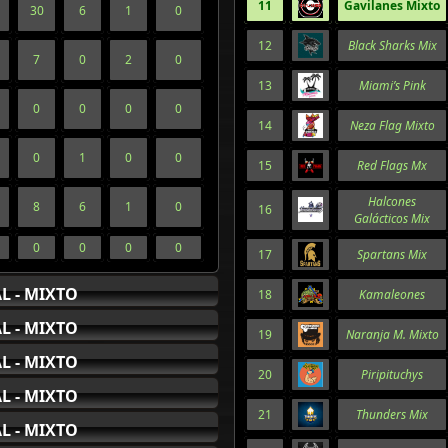
11
Gavilanes Mixto
30
6
1
0
12
Black Sharks Mix
7
0
2
0
13
Miami’s Pink
0
0
0
0
14
Neza Flag Mixto
0
1
0
0
15
Red Flags Mx
Halcones
8
6
1
0
16
Galácticos Mix
0
0
0
0
17
Spartans Mix
L - MIXTO
18
Kamaleones
L - MIXTO
19
Naranja M. Mixto
L - MIXTO
20
Piripituchys
L - MIXTO
21
Thunders Mix
L - MIXTO