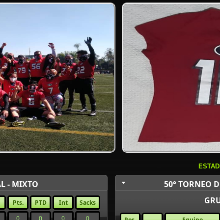
ESTAD
L - MIXTO
50° TORNEO D
GRU
Pts.
PTD
Int
Sacks
0
0
0
0
Pos.
Equipo