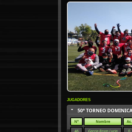
JUGADORES
50° TORNEO DOMINICA
N°
Nombre
As.
46
Garcia Rosas Lucia
0