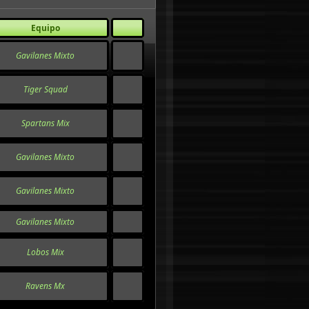
Equipo
Gavilanes Mixto
Tiger Squad
Spartans Mix
Gavilanes Mixto
Gavilanes Mixto
Gavilanes Mixto
Lobos Mix
Ravens Mx