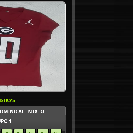
ISTICAS
OMINICAL - MIXTO
PO 1
JJ
JG
JP
PF
PC