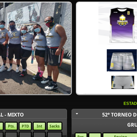
ESTAD
L - MIXTO
52° TORNEO D
GRU
Pts.
PTD
Int
Sacks
Pos.
Equipo