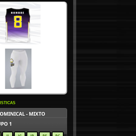
ISTICAS
OMINICAL - MIXTO
PO 1
JJ
JG
JP
PF
PC