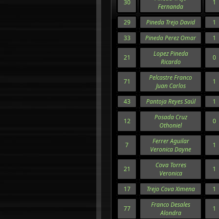
30
1
Fernanda
29
Pineda Trejo David
1
33
Pineda Perez Omar
1
Lopez Pineda
21
0
Ricardo
Pelcastre Franco
71
1
Juan Carlos
43
Pantoja Reyes Saúl
1
Posada Cruz
12
0
Othoniel
Ferrer Aguilar
7
1
Veronica Dayne
Cova Torres
21
1
Veronica
17
Trejo Cova Ximena
1
Franco Desales
77
1
Alondra