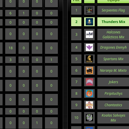
0
0
0
0
1
Serpientes Flag
6
1
0
0
2
Thunders Mix
0
0
0
0
Halcones
0
0
0
0
3
Galácticos Mix
4
Dragones Enmyh
18
0
0
0
5
Spartans Mix
3
1
0
1
6
Naranja M. Mixto
0
0
0
0
7
Jokers
0
0
0
0
8
Piripituchys
0
0
0
0
9
Chantastics
0
0
0
0
Koalas Salvajes
10
Mix
0
0
1
0