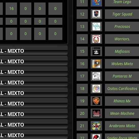
11
Team Lego
16
0
0
0
12
Tiger Squad
0
0
0
0
13
Preciosos
0
0
0
0
14
Warriors.
L - MIXTO
15
Mafiosos
L - MIXTO
16
Wolves Mixto
L - MIXTO
17
Panteras M
L - MIXTO
18
Ositos Cariñositos
L - MIXTO
19
Rhinos Mx
L - MIXTO
L - MIXTO
20
Mean Machine
L - MIXTO
21
Arabronx Mixto
L - MIXTO
22
Spider-force Mixto