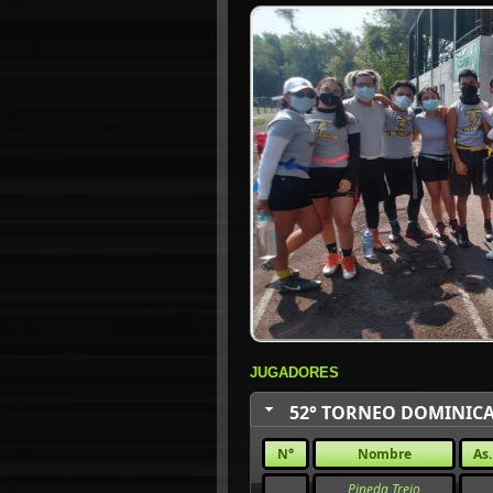
JUGADORES
52° TORNEO DOMINICA
N°
Nombre
As.
Pineda Trejo