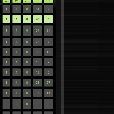
1
1
0
61
2
1
1
0
43
0
1
1
0
57
21
1
1
0
28
7
1
1
0
30
13
1
1
0
15
7
1
1
0
12
6
1
1
0
28
27
1
1
0
14
13
0
0
0
0
0