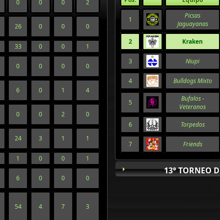
0
0
0
2
Picsas
1
Jaguayanas
26
0
0
0
2
Kraken
33
0
0
1
3
Niupi
0
0
0
0
4
Bulldogs Mixto
6
0
1
4
Bufalos -
5
Veteranos
0
0
2
0
6
Torpedos
24
3
1
1
7
Friends
1
0
0
1
13° TORNEO D
6
0
0
0
54
4
7
3