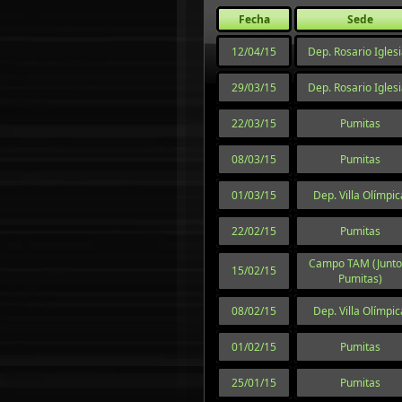
Fecha
Sede
12/04/15
Dep. Rosario Igles
29/03/15
Dep. Rosario Igles
22/03/15
Pumitas
08/03/15
Pumitas
01/03/15
Dep. Villa Olímpic
22/02/15
Pumitas
Campo TAM (Junto
15/02/15
Pumitas)
08/02/15
Dep. Villa Olímpic
01/02/15
Pumitas
25/01/15
Pumitas