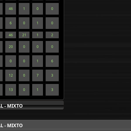
46
1
0
0
6
0
1
0
46
21
1
2
20
0
0
0
0
0
1
6
12
0
7
3
13
0
1
3
L - MIXTO
L - MIXTO