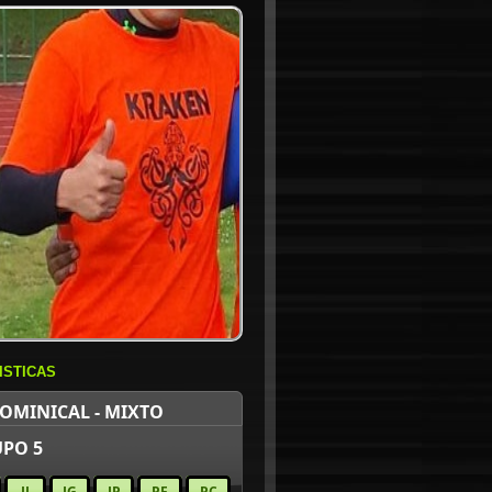
ISTICAS
OMINICAL - MIXTO
PO 5
JJ
JG
JP
PF
PC