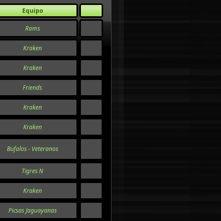
Equipo
Rams
Kraken
Kraken
Friends
Kraken
Kraken
Bufalos - Veteranos
Tigres N
Kraken
Picsas Jaguayanas