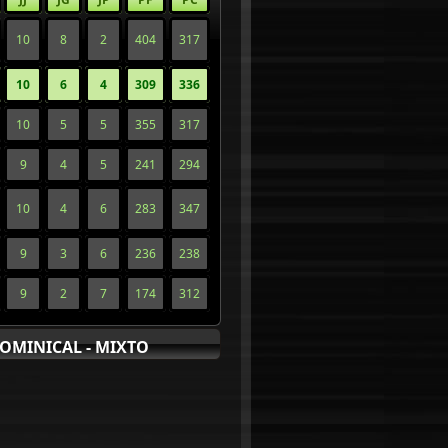
10
8
2
404
317
10
6
4
309
336
10
5
5
355
317
9
4
5
241
294
10
4
6
283
347
9
3
6
236
238
9
2
7
174
312
OMINICAL - MIXTO