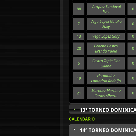
Vazquez Sandoval
88
0
Itzel
Vega López Natalia
7
0
Zully
13
Vega López Gary
0
Cedeno Castro
28
0
Brenda Paola
Castro Tapia Flor
6
0
Liliana
Hernandez
19
0
Lamadrid Rodolfo
Martinez Martinez
21
0
Carlos Alberto
13° TORNEO DOMINICA
CALENDARIO
14° TORNEO DOMINICA