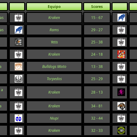
Equipo
Scores
ias
Kraken
15 - 67
ias
Rams
29 - 27
Yetis
25 - 38
Kraken
24 - 18
a
Bulldogs Mixto
13 - 38
Torpedos
25 - 29
 a
Kraken
28 - 13
a
Kraken
34 - 81
Niupi
32 - 44
Kraken
32 - 33