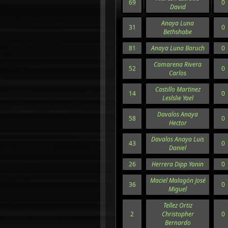
69
0
David
Anaya Luna
31
0
Bethshabe
81
Anaya Luna Baruch
0
Camarena Rivera
52
0
Carlos
Castillo Martinez
14
0
Leslslie Yael
Davalos Anaya
58
0
Hector
Davalos Anaya Luis
43
0
Daniel
26
Herrera Dipp Yanin
0
Maciel Malagón José
36
0
Miguel
Tellez Ortiz
2
Christopher
0
Bernardo