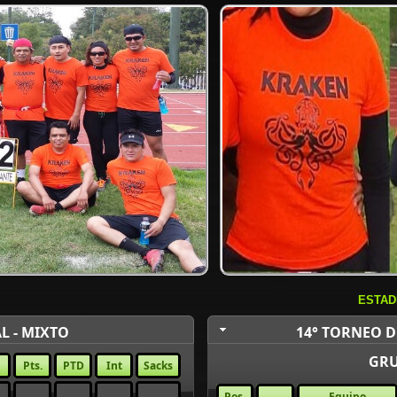
ESTAD
L - MIXTO
14° TORNEO D
GRU
Pts.
PTD
Int
Sacks
Pos.
Equipo