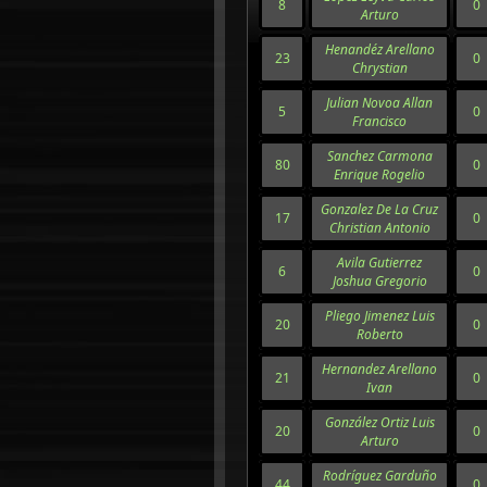
8
0
Arturo
Henandéz Arellano
23
0
Chrystian
Julian Novoa Allan
5
0
Francisco
Sanchez Carmona
80
0
Enrique Rogelio
Gonzalez De La Cruz
17
0
Christian Antonio
Avila Gutierrez
6
0
Joshua Gregorio
Pliego Jimenez Luis
20
0
Roberto
Hernandez Arellano
21
0
Ivan
González Ortiz Luis
20
0
Arturo
Rodríguez Garduño
44
0