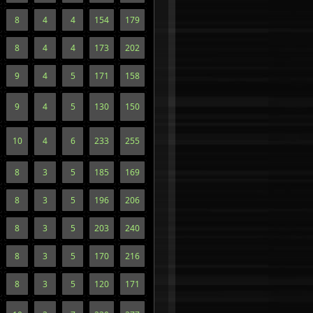
8
4
4
154
179
8
4
4
173
202
9
4
5
171
158
9
4
5
130
150
10
4
6
233
255
8
3
5
185
169
8
3
5
196
206
8
3
5
203
240
8
3
5
170
216
8
3
5
120
171