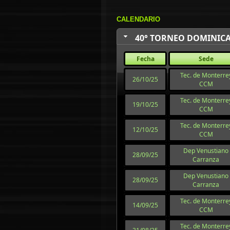
CALENDARIO
40° TORNEO DOMINICA
Fecha
Sede
Tec. de Monterre
26/10/25
CCM
Tec. de Monterre
19/10/25
CCM
Tec. de Monterre
12/10/25
CCM
Dep Venustiano
28/09/25
Carranza
Dep Venustiano
28/09/25
Carranza
Tec. de Monterre
14/09/25
CCM
Tec. de Monterre