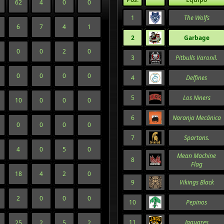
62
4
0
0
1
The Wolfs
6
7
4
1
2
Garbage
0
0
2
0
3
Pitbulls Varonil.
0
0
0
0
4
Delfines
5
Los Niners
10
0
0
0
6
Naranja Mecánica
0
0
0
0
7
Spartans.
4
0
5
0
Mean Machine
8
Flag
18
4
2
0
9
Vikings Black
2
0
0
0
10
Pepinos
11
Jaguares
25
2
5
2