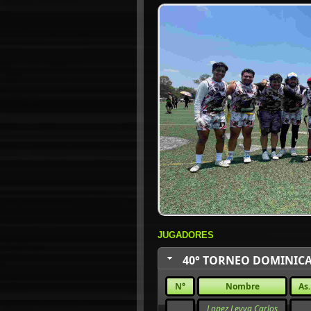
JUGADORES
40° TORNEO DOMINICA
N°
Nombre
As.
Lopez Leyva Carlos