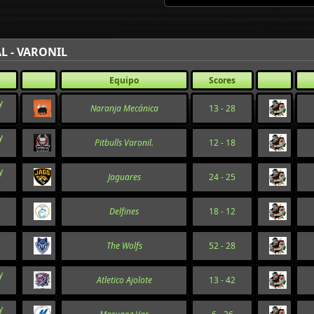
L - VARONIL
Equipo
Scores
y
Naranja Mecánica
13 - 28
y
Pitbulls Varonil.
12 - 18
y
Jaguares
24 - 25
Delfines
18 - 12
The Wolfs
52 - 28
y
Atletico Ajolote
13 - 42
y