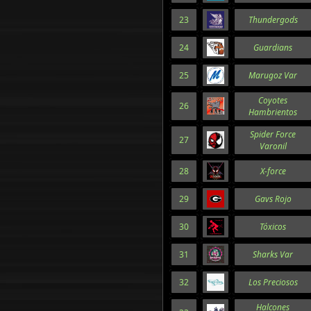
23
Thundergods
24
Guardians
25
Marugoz Var
Coyotes
26
Hambrientos
Spider Force
27
Varonil
28
X-force
29
Gavs Rojo
30
Tóxicos
31
Sharks Var
32
Los Preciosos
Halcones