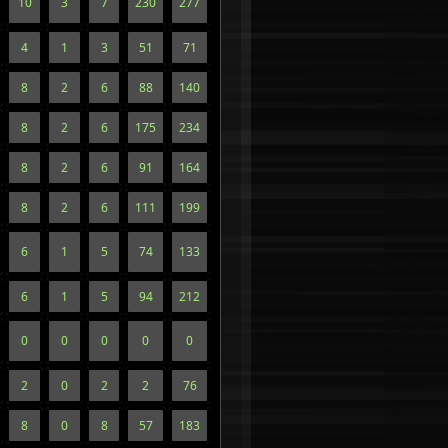
10
3
7
230
277
4
1
3
51
71
8
2
6
88
140
8
2
6
175
234
8
2
6
91
164
8
2
6
111
199
6
1
5
74
133
6
1
5
94
212
0
0
0
0
0
2
0
2
2
76
8
0
8
57
183