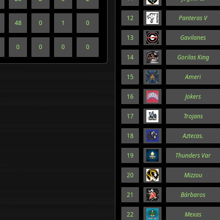
12
Panteras V
48
0
1
0
13
Gavilanes
0
0
0
0
14
Gorilas King
15
Ameri
16
Jokers
17
Trojans
18
Aztecas.
19
Thunders Var
20
Mizzou
21
Bárbaros
22
Mexas