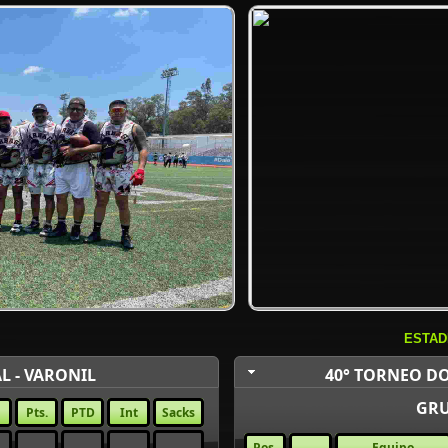
ESTAD
L - VARONIL
40° TORNEO DO
GRU
Pts.
PTD
Int
Sacks
Pos.
Equipo