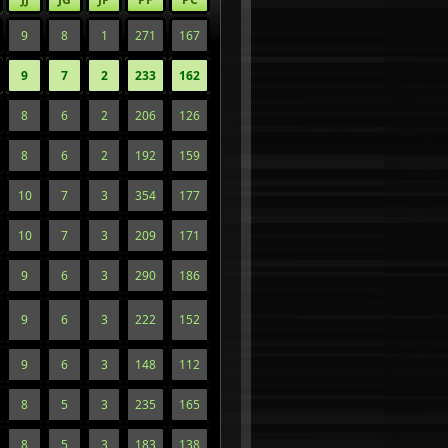
9
8
1
271
167
9
7
2
233
162
8
6
2
206
126
8
6
2
192
159
10
7
3
354
177
10
7
3
209
171
9
6
3
290
186
9
6
3
222
152
9
6
3
148
112
8
5
3
235
165
8
5
3
183
138