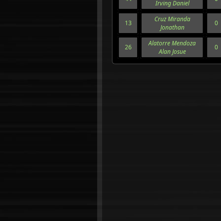
Irving Daniel
Cruz Miranda
13
0
Jonathan
Alatorre Mendoza
26
0
Alan Josue