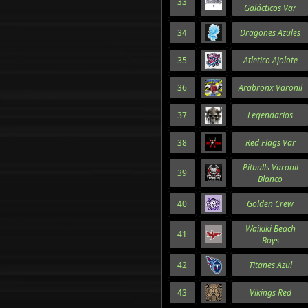
33
Galácticos Var
34
Dragones Azules
35
Atletico Ajolote
36
Arabronx Varonil
37
Legendarios
38
Red Flags Var
Pitbulls Varonil
39
Blanco
40
Golden Crew
Waikiki Beach
41
Boys
42
Titanes Azul
43
Vikings Red