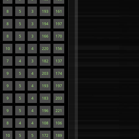
8
5
3
193
161
8
5
3
194
197
8
5
3
166
170
10
6
4
220
156
7
4
3
182
137
9
5
4
203
174
9
5
4
193
197
9
5
4
183
203
9
5
4
196
221
8
4
4
108
106
10
5
5
172
189