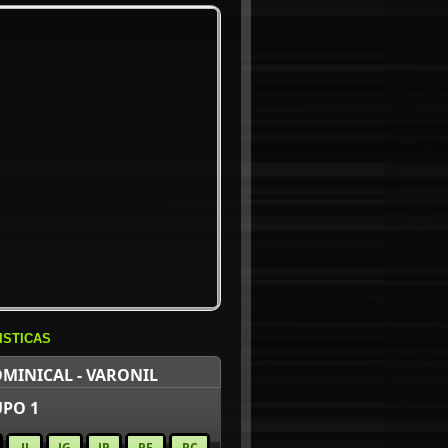
ISTICAS
MINICAL - VARONIL
PO 1
JJ
JG
JP
PF
PC