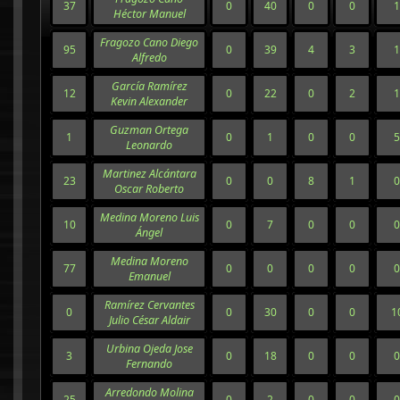
37
0
40
0
0
1
Héctor Manuel
Fragozo Cano Diego
95
0
39
4
3
1
Alfredo
García Ramírez
12
0
22
0
2
1
Kevin Alexander
Guzman Ortega
1
0
1
0
0
5
Leonardo
Martinez Alcántara
23
0
0
8
1
0
Oscar Roberto
Medina Moreno Luis
10
0
7
0
0
0
Ángel
Medina Moreno
77
0
0
0
0
0
Emanuel
Ramírez Cervantes
0
0
30
0
0
1
Julio César Aldair
Urbina Ojeda Jose
3
0
18
0
0
0
Fernando
Arredondo Molina
25
0
2
0
0
0