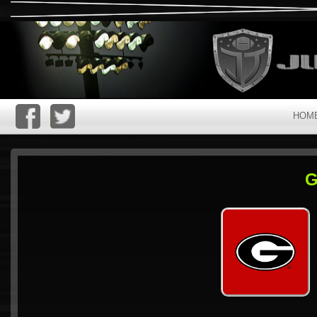
HOM
G