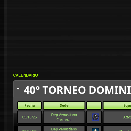
CALENDARIO
40° TORNEO DOMINI
Fecha
Sede
Equ
Dep Venustiano
05/10/25
Azte
Carranza
Dep Venustiano