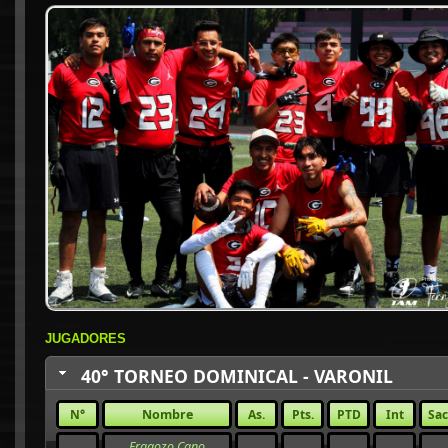
JUGADORES
40° TORNEO DOMINICAL - VARONIL
N°
Nombre
As.
Pts.
PTD
Int
Sac
Fragozo Cano