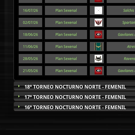
16/07/26
Plan Sexenal
Salchi
02/07/26
Plan Sexenal
Sparta
18/06/26
Plan Sexenal
Gavilanes
11/06/26
Plan Sexenal
Atre
28/05/26
Plan Sexenal
Raven
21/05/26
Plan Sexenal
Gavilanes
18° TORNEO NOCTURNO NORTE - FEMENIL
17° TORNEO NOCTURNO NORTE - FEMENIL
16° TORNEO NOCTURNO NORTE - FEMENIL