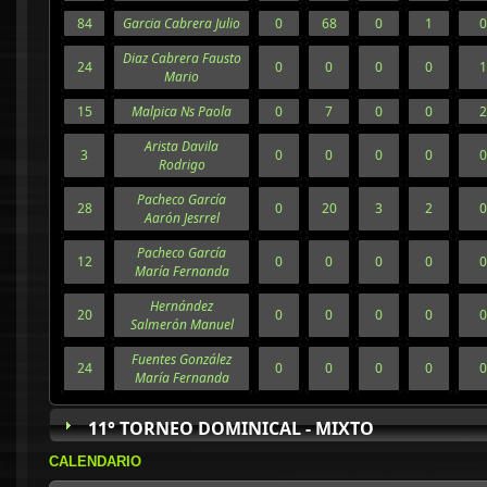
84
Garcia Cabrera Julio
0
68
0
1
0
Diaz Cabrera Fausto
24
0
0
0
0
1
Mario
15
Malpica Ns Paola
0
7
0
0
2
Arista Davila
3
0
0
0
0
0
Rodrigo
Pacheco García
28
0
20
3
2
0
Aarón Jesrrel
Pacheco García
12
0
0
0
0
0
María Fernanda
Hernández
20
0
0
0
0
0
Salmerón Manuel
Fuentes González
24
0
0
0
0
0
María Fernanda
11° TORNEO DOMINICAL - MIXTO
CALENDARIO