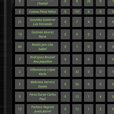
9
0
8
26
0
1
Chantal
2
Cuevas Pérez Helius
0
107
6
0
0
González Gutiérrez
21
0
7
4
0
0
Luis Fernando
Guzman Alvarez
13
0
0
0
1
2
Nuria
Rendis Jam Lilia
43
0
1
0
0
0
Isabel
Rodriguez Bousset
7
0
6
0
1
0
Ana Jaqueline
Villavicencio López
2
0
32
0
0
1
Karla
Maltrana Herrera
5
0
56
0
0
0
Danae
Perez Duran Carlos
5
0
12
1
4
0
Paul
Pacheco Negrete
12
0
12
1
2
0
Jonas Jesrrel