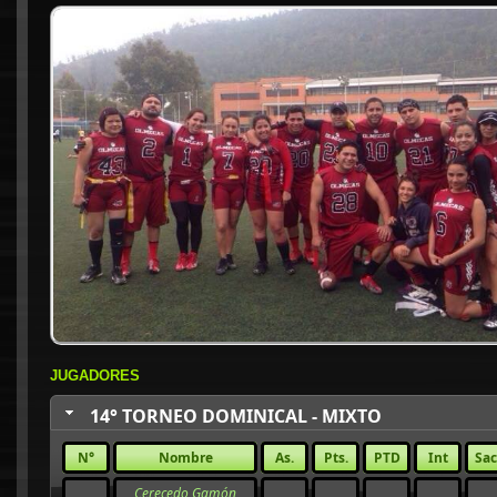
JUGADORES
14° TORNEO DOMINICAL - MIXTO
N°
Nombre
As.
Pts.
PTD
Int
Sac
Cerecedo Gamón