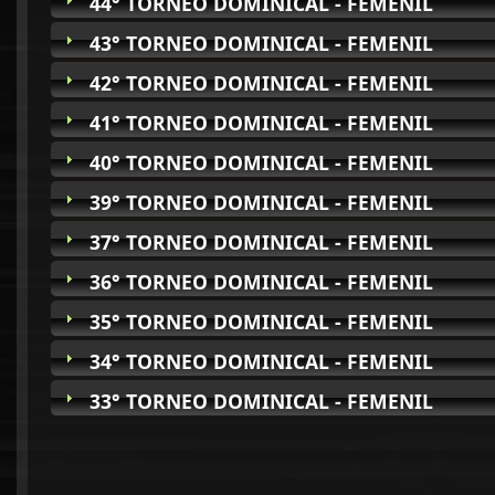
44° TORNEO DOMINICAL - FEMENIL
43° TORNEO DOMINICAL - FEMENIL
42° TORNEO DOMINICAL - FEMENIL
41° TORNEO DOMINICAL - FEMENIL
40° TORNEO DOMINICAL - FEMENIL
39° TORNEO DOMINICAL - FEMENIL
37° TORNEO DOMINICAL - FEMENIL
36° TORNEO DOMINICAL - FEMENIL
35° TORNEO DOMINICAL - FEMENIL
34° TORNEO DOMINICAL - FEMENIL
33° TORNEO DOMINICAL - FEMENIL