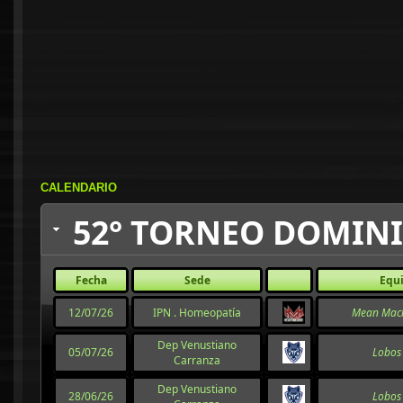
CALENDARIO
52° TORNEO DOMINI
Fecha
Sede
Equ
12/07/26
IPN . Homeopatía
Mean Mac
Dep Venustiano
05/07/26
Lobos
Carranza
Dep Venustiano
28/06/26
Lobos