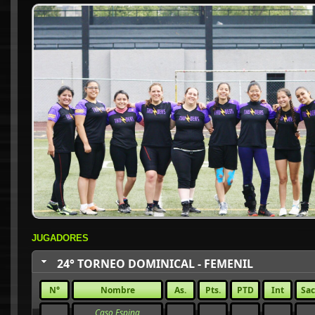
JUGADORES
24° TORNEO DOMINICAL - FEMENIL
N°
Nombre
As.
Pts.
PTD
Int
Sac
Caso Espina