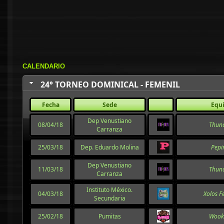
CALENDARIO
24° TORNEO DOMINICAL - FEMENIL
Fecha
Sede
Equ
Dep Venustiano
08/04/18
Thun
Carranza
25/03/18
Dep. Eduardo Molina
Pepi
Dep Venustiano
11/03/18
Thun
Carranza
Instituto México.
04/03/18
Xolos F
Secundaria
25/02/18
Pumitas
Wook