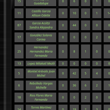
15
0
6
0
1
0
Guadalupe
Castillo Garcia
11
0
10
0
1
1
Allison Odette
Garcia Acoltzi
87
0
44
0
0
0
Sandra Alejandra
González Solares
17
0
0
0
2
0
Carina
Hernandez
25
Hernandez Maria
0
8
1
0
0
Fernanda
13
Lopez Milakatl Meztli
0
0
0
0
0
Montiel Arévalo Joan
5
0
42
5
4
0
Michel
Rebolledo Vargas
6
0
36
6
2
1
Michelle
Rios Flores Maria
18
0
0
2
0
0
Fernanda
Torres Martínez
14
0
19
2
3
0