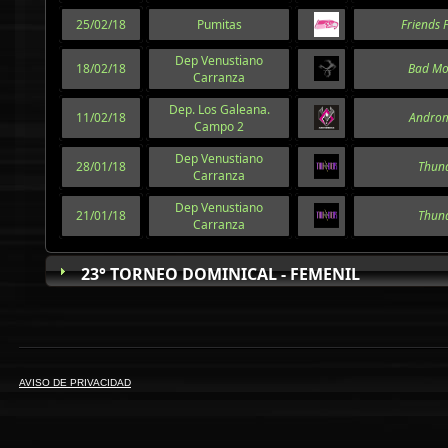
25/02/18
Pumitas
Friends 
Dep Venustiano
18/02/18
Bad Mo
Carranza
Dep. Los Galeana.
11/02/18
Andro
Campo 2
Dep Venustiano
28/01/18
Thun
Carranza
Dep Venustiano
21/01/18
Thun
Carranza
23° TORNEO DOMINICAL - FEMENIL
AVISO DE PRIVACIDAD