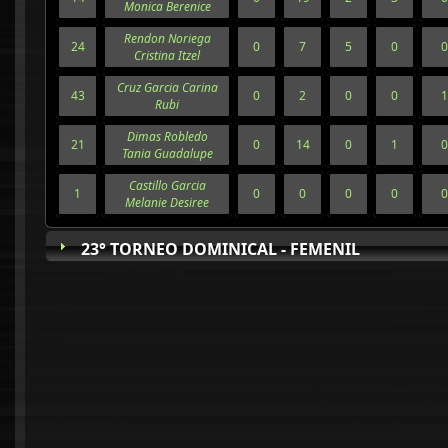
Monica Berenice
Rendon Noriega
24
0
7
5
0
0
Cristina Itzel
Cruz Garcia Carina
43
0
2
0
0
1
Rubi
Dimas Robledo
21
0
14
0
1
0
Tania Guadalupe
Castillo Garcia
1
0
0
0
0
0
Melanie Desiree
23° TORNEO DOMINICAL - FEMENIL