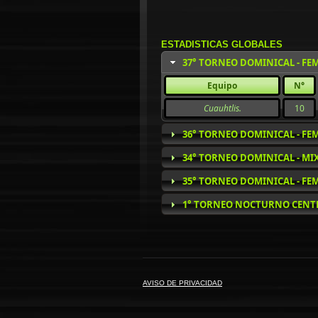
ESTADISTICAS GLOBALES
37° TORNEO DOMINICAL - FE
Equipo
N°
Cuauhtlis.
10
36° TORNEO DOMINICAL - FE
34° TORNEO DOMINICAL - MI
35° TORNEO DOMINICAL - FE
1° TORNEO NOCTURNO CENTRO
AVISO DE PRIVACIDAD