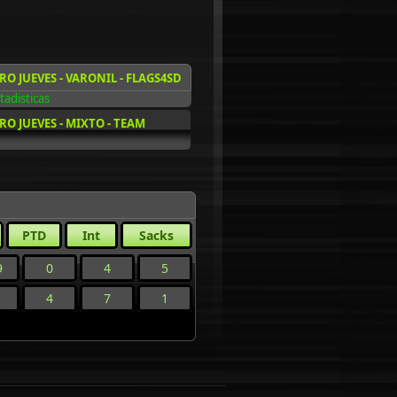
 JUEVES - VARONIL - FLAGS4SD
tadisticas
 JUEVES - MIXTO - TEAM
PTD
Int
Sacks
9
0
4
5
4
7
1