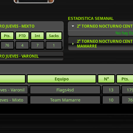
ESTADISTICA SEMANAL
O JUEVES - MIXTO
2° TORNEO NOCTURNO CENTRO
No hay Es
Pts.
PTD
Int
Sacks
2° TORNEO NOCTURNO CENTRO
76
4
7
1
MAMARRE
 JUEVES - VARONIL
Equipo
N°
Pts.
ves - Varonil
Flags4sd
13
17
eves - Mixto
Team Mamarre
10
76