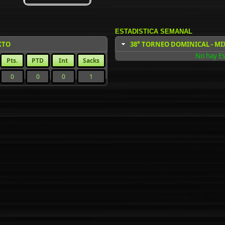
ESTADISTICA SEMANAL
XTO
38° TORNEO DOMINICAL - MI
No hay Es
Pts.
PTD
Int
Sacks
0
0
0
1