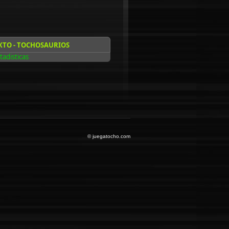
XTO - TOCHOSAURIOS
tadisticas
© juegatocho.com