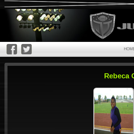
HOM
Rebeca 