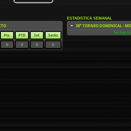
ESTADISTICA SEMANAL
XTO
38° TORNEO DOMINICAL - MI
No hay Es
Pts.
PTD
Int
Sacks
0
0
0
0