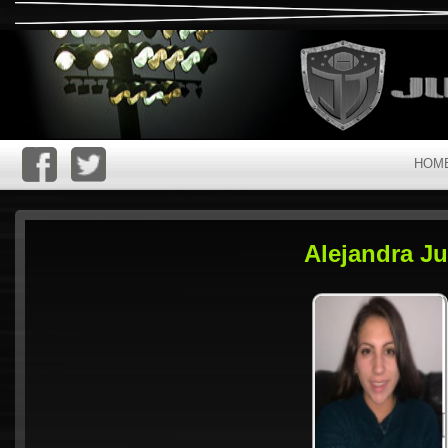
HOM
Alejandra Ju