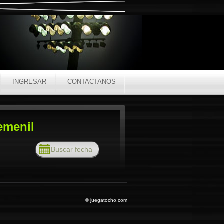
INGRESAR
CONTACTANOS
emenil
© juegatocho.com